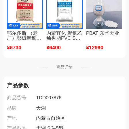
鄂尔多斯 （老
内蒙宜化 聚氯乙
PBAT 东华天业
厂）鄂绒聚氯乙
烯树脂PVC SG-
烯树脂PVC SG-
5型
¥
6730
¥
6400
¥
12990
5型
商品详情
产品参数
商品货号
TDD007876
品牌
天湖
产地
内蒙古自治区
产品型号
天湖 SG-5型