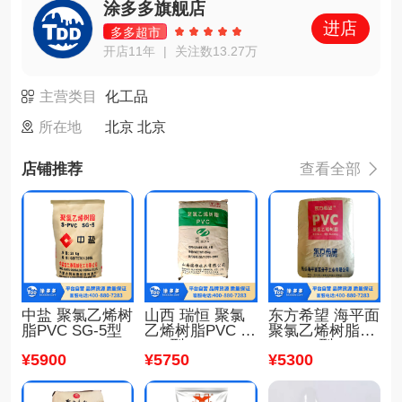
涂多多旗舰店
进店
多多超市
开店11年
关注数13.27万
|
主营类目
化工品
所在地
北京 北京
店铺推荐
查看全部

中盐 聚氯乙烯树
山西 瑞恒 聚氯
东方希望 海平面
脂PVC SG-5型
乙烯树脂PVC S
聚氯乙烯树脂PV
G-5型
C SG-5型
¥
5900
¥
5750
¥
5300