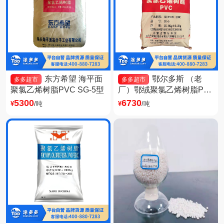
东方希望 海平面
鄂尔多斯 （老
多多超市
多多超市
聚氯乙烯树脂PVC SG-5型
厂）鄂绒聚氯乙烯树脂PV
C SG-5型
5300
6730
¥
/吨
¥
/吨