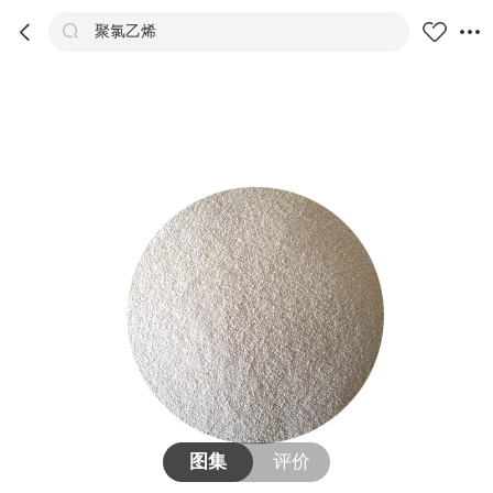



聚氯乙烯
商品
评价
详情
推荐
图集
评价