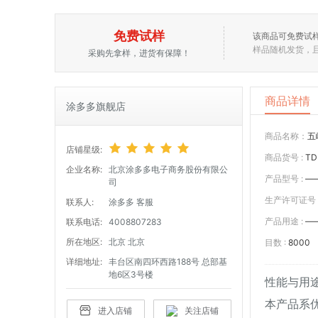
免费试样
该商品可免费试
样品随机发货，
采购先拿样，进货有保障！
商品详情
涂多多旗舰店
商品名称：
五
店铺星级:
商品货号 :
TD
企业名称:
北京涂多多电子商务股份有限公
产品型号 :
—
司
生产许可证号 
联系人:
涂多多 客服
产品用途 :
—
联系电话:
4008807283
所在地区:
北京 北京
目数 :
8000
详细地址:
丰台区南四环西路188号 总部基
地6区3号楼
性能与用
本产品系
进入店铺
关注店铺