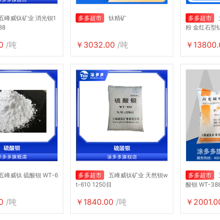
五峰威钛矿业 消光钡1
多多超市
钛精矿
多多超市
88
粉 金红石型
纸,628
0
/吨
￥3032.00
/吨
￥13800.
五峰威钛 硫酸钡 WT-6
多多超市
五峰威钛矿业 天然钡w
多多超市
t-610 1250目
酸钡 WT-3
用 高吸油量
0
/吨
￥1840.00
/吨
￥2001.0