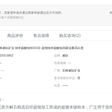
样，买家需申请并通过商家审核通过后方可试样。
且每个买家限购1次。
商品评价
售后保障
购买咨询(2)
峰威钛矿业 纳米硫酸钡8000目 超细纳米硫酸钡高吸油量高白度
D003852
品牌 :
威钛
—
包装规格 :
--
:
--
厂商 :
五峰威钛矿业
—
是否危险化学品 :
否
白度 :
——
途：
优质方解石精选后经超细加工而成的超微米级粉末，广泛用于造