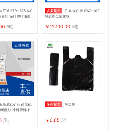
大互通HTR- 628 钛白
多多超市
胜威 钛白粉 SWA-100
钛白粉 涂料塑料油墨造
锐钛型二氧化钛
00
/吨
￥12700.00
/吨
五峰威钛矿业 高光硫
多多超市
垃圾袋
88硫酸钡 涂料塑料橡胶
0
/吨
￥0.65
/个