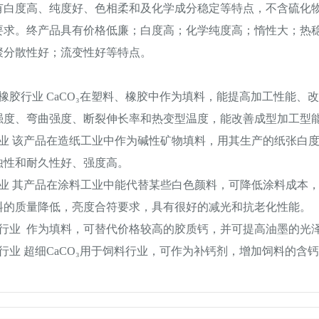
有白度高、纯度好、色相柔和及化学成分稳定等特点，不含硫化
要求。终产品具有价格低廉；白度高；化学纯度高；惰性大；热
聚分散性好；流变性好等特点。
：
、橡胶行业 CaCO₃在塑料、橡胶中作为填料，能提高加工性能
强度、弯曲强度、断裂伸长率和热变型温度，能改善成型加工型
行业 该产品在造纸工业中作为碱性矿物填料，用其生产的纸张白
蚀性和耐久性好、强度高。
工业 其产品在涂料工业中能代替某些白色颜料，可降低涂料成本
料的质量降低，亮度合符要求，具有很好的减光和抗老化性能。
墨行业 作为填料，可替代价格较高的胶质钙，并可提高油墨的光
行业 超细CaCO₃用于饲料行业，可作为补钙剂，增加饲料的