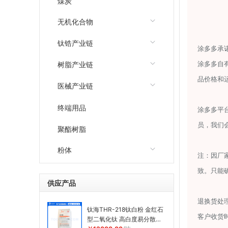
煤炭
无机化合物
钛锆产业链
涂多多承
树脂产业链
涂多多自
品价格和
医械产业链
终端用品
涂多多平
员，我们
聚酯树脂
粉体
注：因厂
致。只能
供应产品
退换货处
钛海THR-218钛白粉 金红石
客户收货
型二氧化钛 高白度易分散通