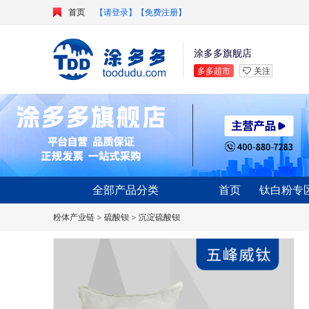
首页
【请登录】
【免费注册】
涂多多旗舰店
多多超市
关注
全部产品分类
首页
钛白粉专
粉体产业链
>
硫酸钡
>
沉淀硫酸钡