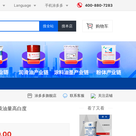




Language
手机涂多多
400-880-7283
购物车
搜全站
搜本店
涂多多旗舰店
联系客服
关注店铺
高吸油量高白度
看了又看
0.00