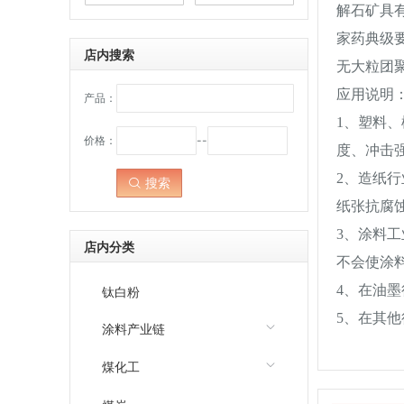
解石矿具
家药典级
店内搜索
无大粒团
应用说明
产品：
1、塑料
价格：
--
度、冲击
2、造纸
搜索
点击：
纸张抗腐
3、涂料
店内分类
不会使涂
4、在油
钛白粉
5、在其他
涂料产业链
煤化工