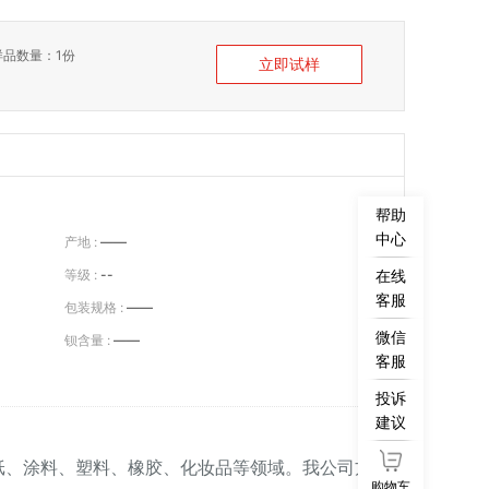
样品数量：
1份
立即试样
帮助
中心
产地 :
——
等级 :
--
在线
客服
包装规格 :
——
微信
钡含量 :
——
客服
投诉
建议
纸、涂料、塑料、橡胶、化妆品等领域。我公司方
购物车