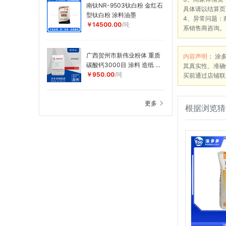
南钛NR-9503钛白粉 金红石
具体请以结算页
型钛白粉 涂料油墨
4、异常问题：
￥14500.00
/吨
系销售商咨询。
广西贺州市新伟业粉体 重质
内容声明
： 涂
碳酸钙3000目 涂料 造纸 塑
其真实性、准确
料用钙粉 超细腻子粉
￥950.00
/吨
买前通过店铺联
更多
根据浏览猜