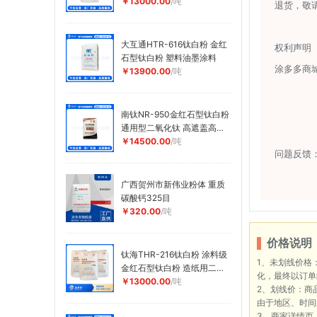
用型钛白粉
￥13000.00
/吨
退货，敬
大互通HTR-616钛白粉 金红
权利声明
石型钛白粉 塑料油墨涂料
涂多多商
￥13900.00
/吨
南钛NR-950金红石型钛白粉
通用型二氧化钛 高遮盖高白
度高耐候性钛白粉 南京生产
￥14500.00
/吨
问题反馈
广西贺州市新伟业粉体 重质
碳酸钙325目
￥320.00
/吨
价格说明
钛海THR-216钛白粉 涂料级
1、未划线价格
金红石型钛白粉 造纸用二氧
化，最终以订单
化钛高白度
￥13000.00
/吨
2、划线价：商
由于地区、时间
3、商家详情页