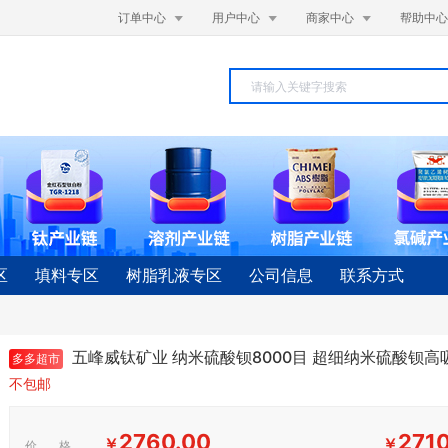



订单中心
用户中心
商家中心
帮助中心
区
填料专区
树脂乳液专区
公司信息
联系方式
五峰威钛矿业 纳米硫酸钡8000目 超细纳米硫酸钡
多多超市
不包邮
2760.00
271
￥
￥
价 格