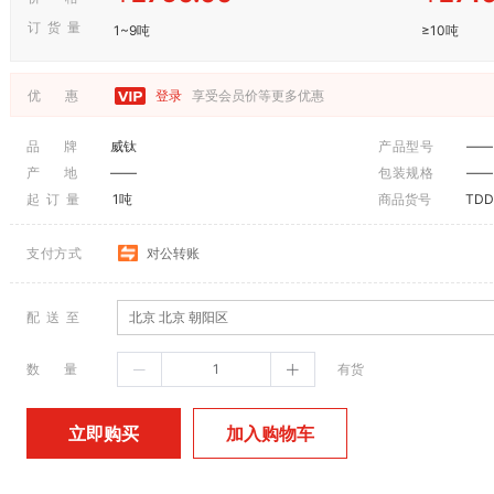
订 货 量
1~9吨
≥10吨
优 惠
登录
享受会员价等更多优惠
品 牌
威钛
产品型号
——
产 地
——
包装规格
——
起 订 量
1吨
商品货号
TDD
支付方式
对公转账
配 送 至
北京 北京 朝阳区
数 量
有货
加入购物车
立即购买