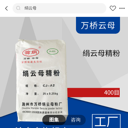



绢云母
商品
评价
详情
推荐
图集
咨询