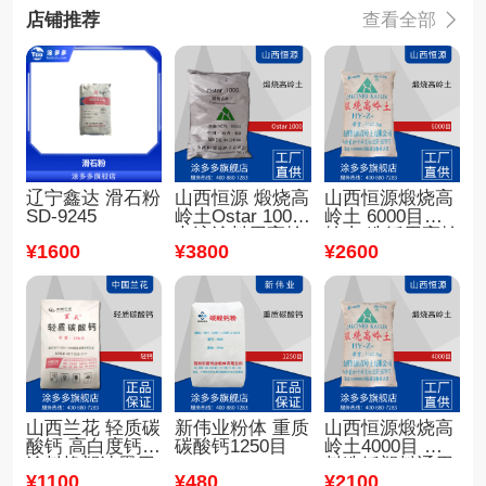
店铺推荐
查看全部

辽宁鑫达 滑石粉
山西恒源 煅烧高
山西恒源煅烧高
SD-9245
岭土Ostar 1000
岭土 6000目高
电泳涂料用高岭
岭土 造纸用高岭
¥
1600
¥
3800
¥
2600
土
土 较高白度高平
滑
山西兰花 轻质碳
新伟业粉体 重质
山西恒源煅烧高
酸钙 高白度钙粉
碳酸钙1250目
岭土4000目 涂
涂料橡塑油墨用
料造纸塑料通用
¥
1100
¥
480
¥
2100
轻钙 超细钙粉
高岭土