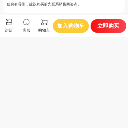
信息有异常，建议购买前先联系销售商咨询。
你可能还会喜欢
加入购物车
立即购买
进店
客服
购物车
辽宁鑫达 滑石粉
山西恒源 煅烧高
多多超市
多多超市
SD-9245
岭土Ostar 1000 电泳涂料
用高岭土
1600
3800
¥
/吨
¥
/吨