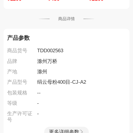
商品详情
产品参数
商品货号
TDD002563
品牌
滁州万桥
产地
滁州
产品型号
绢云母粉400目-CJ-A2
包装规格
--
等级
-
生产许可证
-
号
更多详细参数
