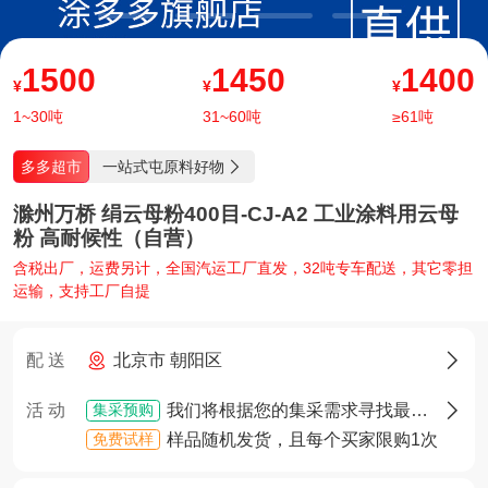
1500
1450
1400
¥
¥
¥
1~30吨
31~60吨
≥61吨
一站式屯原料好物
多多超市

滁州万桥 绢云母粉400目-CJ-A2 工业涂料用云母
粉 高耐候性（自营）
含税出厂，运费另计，全国汽运工厂直发，32吨专车配送，其它零担
运输，支持工厂自提
配 送
北京市 朝阳区

集采预购
活 动
我们将根据您的集采需求寻找最佳货源，确定货源后您将享有优先采购权

免费试样
样品随机发货，且每个买家限购1次