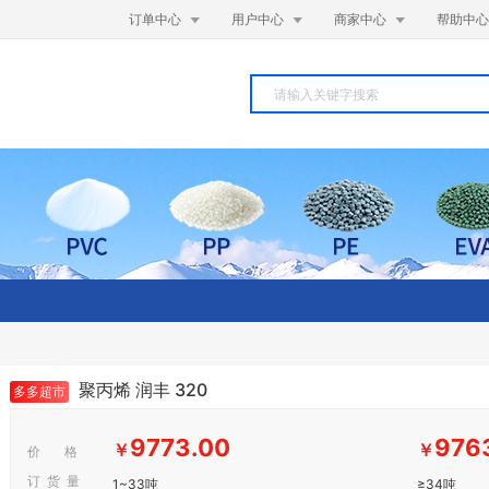



订单中心
用户中心
商家中心
帮助中心
聚丙烯 润丰 320
多多超市
9773.00
976
￥
￥
价 格
订 货 量
1~33吨
≥34吨