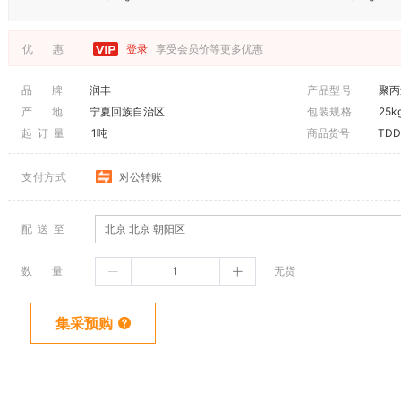
优 惠
登录
享受会员价等更多优惠
品 牌
润丰
产品型号
聚丙
产 地
宁夏回族自治区
包装规格
25k
起 订 量
1吨
商品货号
TDD
支付方式
对公转账
配 送 至
北京 北京 朝阳区
数 量
无货
集采预购