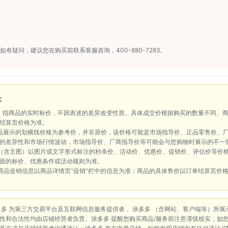
如有疑问，建议您在购买前联系客服咨询，400-880-7283。
：
：指商品的实时标价，不因表述的差异改变性质。具体成交价根据购买的数量不同、
结算页价格为准。
品展示的划横线价格为参考价，并非原价，该价格可能是市场指导价、正品零售价、
的差异性和市场行情波动，市场指导价、厂商指导价等可能会与您购物时展示的不一
（含主图）以图片或文字形式标注的秒杀价、活动价、优惠价、促销价、评估价等价
面的标价、优惠条件或活动规则为准。
商品促销信息以商品详情页“促销”栏中的信息为准；商品的具体售价以订单结算页价
多多 为第三方交易平台及互联网信息服务提供者， 涂多多 （含网站、客户端等）所
性和合法性均由店铺经营者负责。涂多多 提醒您购买商品/服务前注意谨慎核实，如