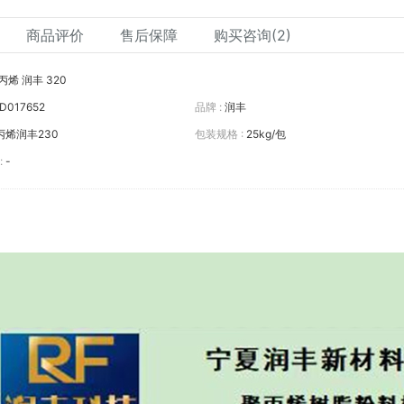
商品评价
售后保障
购买咨询(2)
丙烯 润丰 320
D017652
品牌 :
润丰
丙烯润丰230
包装规格 :
25kg/包
:
-